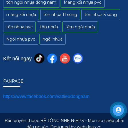
tôn ngói nhựa đông nam
Máng xối nhựa pvc
máng xối nhựa
tôn nhựa 11 sóng
tôn nhựa 5 sóng
tôn nhựa pvc
tôn nhựa
tấm ngói nhựa
Ngói nhựa pvc
ngói nhựa
Kết nối ngay
FANPAGE
https://www.facebook.com/vatlieudongnam
Bản quyền thuộc BÊ TÔNG NHẸ N-EPS - Mọi sao chép phải
dẫn nguồn. Designed by
webideas.vn