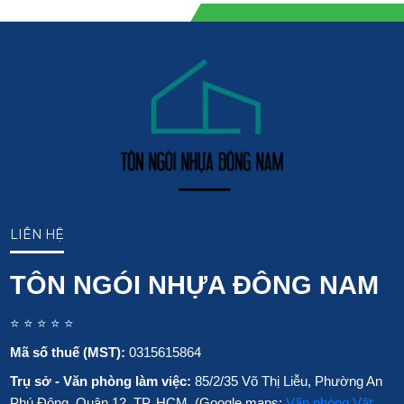
LIÊN HỆ
TÔN NGÓI NHỰA ĐÔNG NAM
⭐ ⭐ ⭐ ⭐ ⭐
Mã số thuế (MST):
0315615864
Trụ sở - Văn phòng làm việc:
85/2/35 Võ Thị Liễu, Phường An
Phú Đông, Quận 12, TP. HCM. (Google maps:
Văn phòng Vật