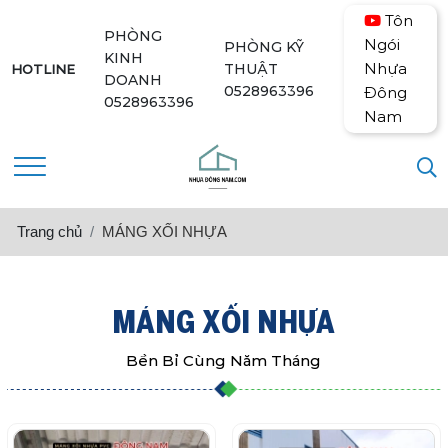
Tôn
PHÒNG
Ngói
PHÒNG KỸ
KINH
Nhựa
THUẬT
HOTLINE
DOANH
0528963396
Đông
0528963396
Nam
Trang chủ
MÁNG XỐI NHỰA
MÁNG XỐI NHỰA
Bền Bỉ Cùng Năm Tháng