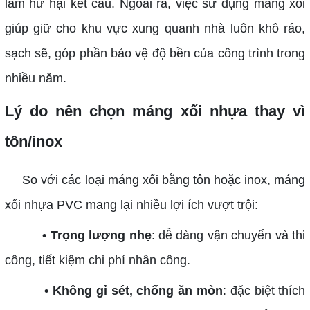
làm hư hại kết cấu. Ngoài ra, việc sử dụng máng xối
giúp giữ cho khu vực xung quanh nhà luôn khô ráo,
sạch sẽ, góp phần bảo vệ độ bền của công trình trong
nhiều năm.
Lý do nên chọn máng xối nhựa thay vì
tôn/inox
So với các loại máng xối bằng tôn hoặc inox, máng
xối nhựa PVC mang lại nhiều lợi ích vượt trội:
• Trọng lượng nhẹ
: dễ dàng vận chuyển và thi
công, tiết kiệm chi phí nhân công.
• Không gỉ sét, chống ăn mòn
: đặc biệt thích