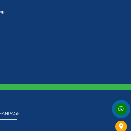
ong
FANPAGE