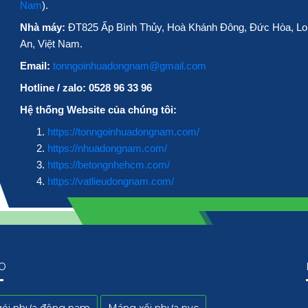
Nam
).
Nhà máy:
ĐT825 Ấp Bình Thủy, Hoà Khánh Đông, Đức Hòa, L
An, Việt Nam.
Email:
tonngoinhuadongnam@gmail.com
Hotline / zalo: 0528 96 33 96
Hệ thống Website của chúng tôi:
https://tonngoinhuadongnam.com/
https://nhuadongnam.com/
https://betongnhehcm.com/
https://vatlieudongnam.com/
O
gói nhựa đông nam
Máng xối nhựa pvc