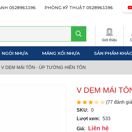
ANH
0528963396
PHÒNG KỸ THUẬT
0528963396
Giới thiệu
NGÓI NHỰA
MÁNG XỐI NHỰA
SẢN PHẨM KHÁ
V DẸM MÁI TÔN - ÚP TƯỜNG HIÊN TÔN
V DẸM MÁI TÔ
(77 đánh giá
SKU:
0
Lượt xem:
533
Liên hệ
Giá: