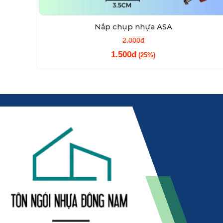
Nắp chụp nhựa ASA
2.000đ
1.500đ
(25%)