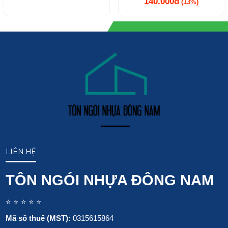
140.000đ
(13%)
LIÊN HỆ
TÔN NGÓI NHỰA ĐÔNG NAM
⭐ ⭐ ⭐ ⭐ ⭐
Mã số thuế (MST):
0315615864