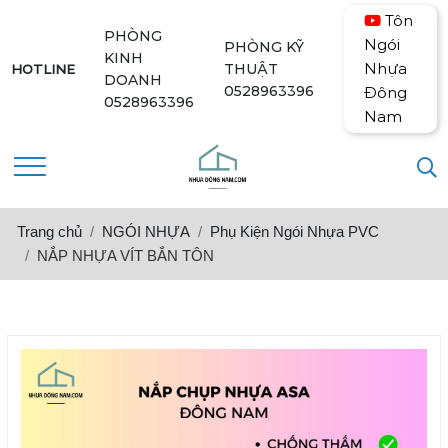
Tôn
PHÒNG
Ngói
PHÒNG KỸ
KINH
Nhựa
THUẬT
HOTLINE
DOANH
0528963396
Đông
0528963396
Nam
Trang chủ
NGÓI NHỰA
Phụ Kiện Ngói Nhựa PVC
NẮP NHỰA VÍT BẮN TÔN