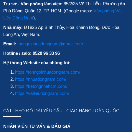
Trụ sở - Văn phòng làm việc:
85/2/35 Võ Thị Liễu, Phường An
Phú Đông, Quận 12, TP. HCM. (Google maps:
Văn phòng Vật
Liệu Đông Nam
).
Nhà máy:
ĐT825 Ấp Bình Thủy, Hoà Khánh Đông, Đức Hòa,
Long An, Việt Nam.
Email:
tonngoinhuadongnam@gmail.com
Hotline / zalo: 0528 96 33 96
Hệ thống Website của chúng tôi:
https://tonngoinhuadongnam.com/
https://nhuadongnam.com/
https://betongnhehcm.com/
https://vatlieudongnam.com/
CẮT THEO ĐỘ DÀI YÊU CẦU - GIAO HÀNG TOÀN QUỐC
NHÂN VIÊN TƯ VẤN & BÁO GIÁ