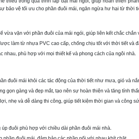
hể thiếu trong quá trình lắp đặt mái ngói, giúp hoàn thiện p
bảo vệ tối ưu cho phần đuôi mái, ngăn ngừa hư hại từ thời tiế
để vừa vặn với phần đuôi của mái ngói, giúp liên kết chắc chắn
ược làm từ nhựa PVC cao cấp, chống chịu tốt với thời tiết và đả
c nhau, phù hợp với mọi thiết kế và phong cách của ngôi nhà.
hần đuôi mái khỏi các tác động của thời tiết như mưa, gió và 
ông gọn gàng và đẹp mắt, tạo nên sự hoàn thiện và tăng tính th
 lợi, nhẹ và dễ dàng thi công, giúp tiết kiệm thời gian và công sứ
 úp đuôi phù hợp với chiều dài phần đuôi mái nhà.
eo phần đuôi mái, đảm bảo các phần nối với nhau khít chặt.