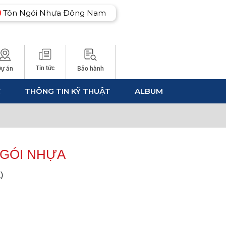
Tôn Ngói Nhựa Đông Nam
Tin tức
Dự án
Bảo hành
C
THÔNG TIN KỸ THUẬT
ALBUM
NGÓI NHỰA
)