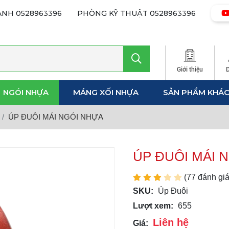
ANH
0528963396
PHÒNG KỸ THUẬT
0528963396
Giới thiệu
NGÓI NHỰA
MÁNG XỐI NHỰA
SẢN PHẨM KHÁ
ÚP ĐUÔI MÁI NGÓI NHỰA
ÚP ĐUÔI MÁI 
(77 đánh giá
SKU:
Úp Đuôi
Lượt xem:
655
Liên hệ
Giá: