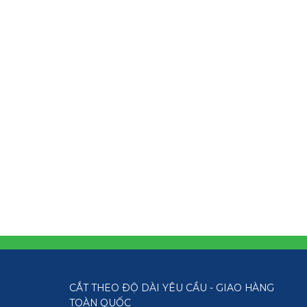
CẮT THEO ĐỘ DÀI YÊU CẦU - GIAO HÀNG
TOÀN QUỐC