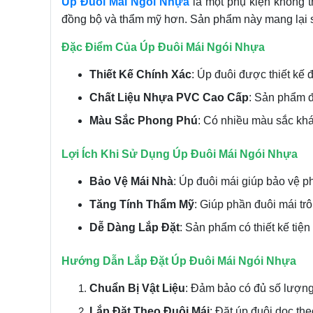
Úp Đuôi Mái Ngói Nhựa
là một phụ kiện không t
đồng bộ và thẩm mỹ hơn. Sản phẩm này mang lại sự 
Đặc Điểm Của Úp Đuôi Mái Ngói Nhựa
Thiết Kế Chính Xác
: Úp đuôi được thiết kế 
Chất Liệu Nhựa PVC Cao Cấp
: Sản phẩm đ
Màu Sắc Phong Phú
: Có nhiều màu sắc khá
Lợi Ích Khi Sử Dụng Úp Đuôi Mái Ngói Nhựa
Bảo Vệ Mái Nhà
: Úp đuôi mái giúp bảo vệ p
Tăng Tính Thẩm Mỹ
: Giúp phần đuôi mái tr
Dễ Dàng Lắp Đặt
: Sản phẩm có thiết kế tiện
Hướng Dẫn Lắp Đặt Úp Đuôi Mái Ngói Nhựa
Chuẩn Bị Vật Liệu
: Đảm bảo có đủ số lượng
Lắp Đặt Theo Đuôi Mái
: Đặt úp đuôi dọc th