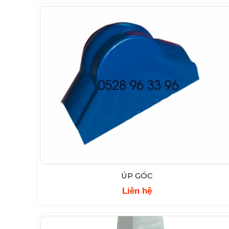
ÚP GÓC
Liên hệ