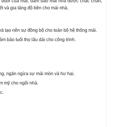
hần đuôi của mái, đảm bảo mái nhà được chắc chắn,
t và gia tăng độ bền cho mái nhà.
 và tạo nên sự đồng bộ cho toàn bộ hệ thống mái.
m bảo tuổi thọ lâu dài cho công trình.
nắng, ngăn ngừa sự mài mòn và hư hại.
ẩm mỹ cho ngôi nhà.
c.